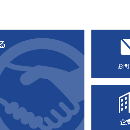
る
お問
企