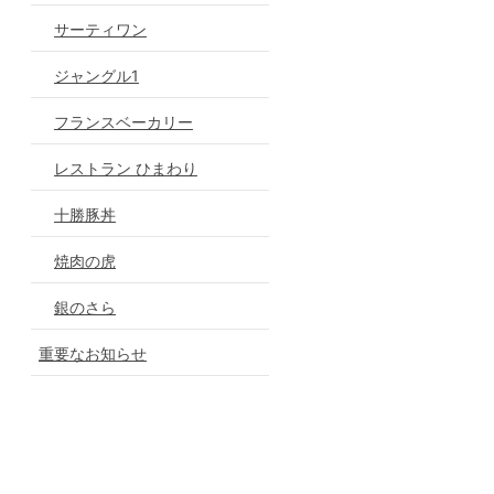
サーティワン
ジャングル1
フランスベーカリー
レストラン ひまわり
十勝豚丼
焼肉の虎
銀のさら
重要なお知らせ