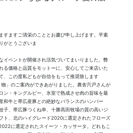
ますますご清栄のこととお慶び申し上げます。平素
りがとうございま
す。
が開催され活気づいてまいりました。弊
れる価格と品質をモットーに、安心してご来店いた
て、この度私どもが自信をもって推奨致します
贈り物」のご案内ができあがりました。農舎宍戸さんが
ロン・キングルビー、氷室で熟成させ肉の旨味を最
産和牛と帯広産豚との絶妙なバランスのハンバー
餃子、帯広豚つくね串、十勝髙田牧場の質の高いジ
フト、北のハイグレード2020に選定されたフローズ
2022に選定されたスイーツ・カッサータ。どれもこ