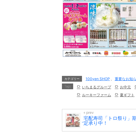
100yen SHOP
、
重要なお知
カテゴリー
Tags
いちまるグループ
お中元
ルーキーファーム
夏ギフト
宅配寿司「トロ祭り」
定承り中！